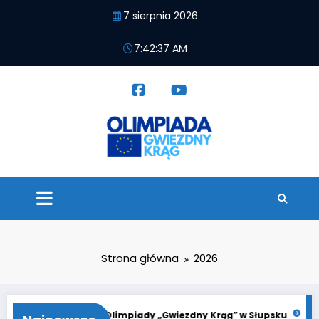
Przejdź
7 sierpnia 2026
do
treści
7:42:38 AM
Strona główna
2026
g”
21. Finał Olimpiady „Gwiezdny Krąg” w Słupsku
Finał Oli