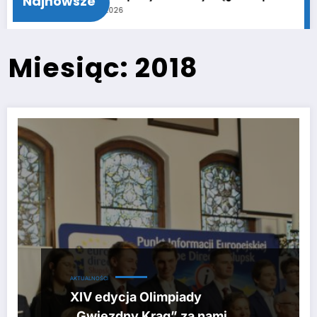
Najnowsze
11 czerwca 2026
8 czerwca 2
Miesiąc: 2018
AKTUALNOŚCI
XIV edycja Olimpiady
„Gwiezdny Krąg” za nami