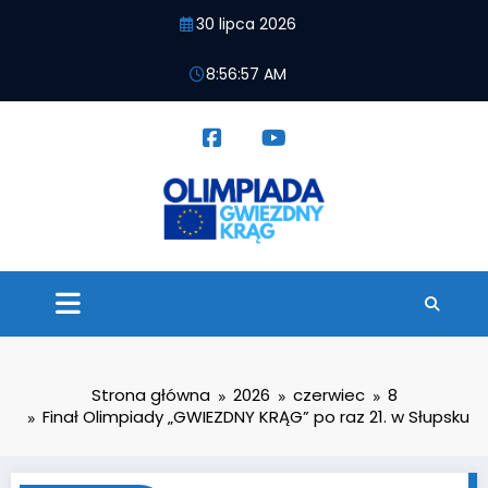
Przejdź
30 lipca 2026
do
treści
8:56:58 AM
Strona główna
2026
czerwiec
8
Finał Olimpiady „GWIEZDNY KRĄG” po raz 21. w Słupsku