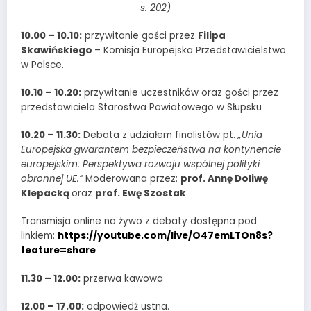
s. 202)
10.00 – 10.10:
przywitanie gości przez
Filipa
Skawińskiego
– Komisja Europejska Przedstawicielstwo
w Polsce.
10.10 – 10.20:
przywitanie uczestników oraz gości przez
przedstawiciela Starostwa Powiatowego w Słupsku
10.20 – 11.30:
Debata z udziałem finalistów pt.
„Unia
Europejska gwarantem bezpieczeństwa na kontynencie
europejskim. Perspektywa rozwoju wspólnej polityki
obronnej UE.”
Moderowana przez:
prof. Annę Doliwę
Klepacką
oraz
prof. Ewę Szostak
.
Transmisja online na żywo z debaty dostępna pod
linkiem:
https://youtube.com/live/O47emLTOn8s?
feature=share
11.30 – 12.00:
przerwa kawowa
12.00 – 17.00:
odpowiedź ustna.