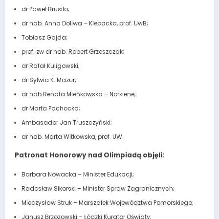
dr Paweł Brusiło;
dr hab. Anna Doliwa – Klepacka, prof. UwB;
Tobiasz Gajda;
prof. zw dr hab. Robert Grzeszczak;
dr Rafał Kuligowski;
dr Sylwia K. Mazur;
dr hab Renata Mieńkowska – Norkiene;
dr Marta Pachocka;
Ambasador Jan Truszczyński;
dr hab. Marta Witkowska, prof. UW.
Patronat Honorowy nad Olimpiadą objęli:
Barbara Nowacka – Minister Edukacji;
Radosław Sikorski – Minister Spraw Zagranicznych;
Mieczysław Struk – Marszałek Województwa Pomorskiego;
Janusz Brzozowski – Łódzki Kurator Oświaty;