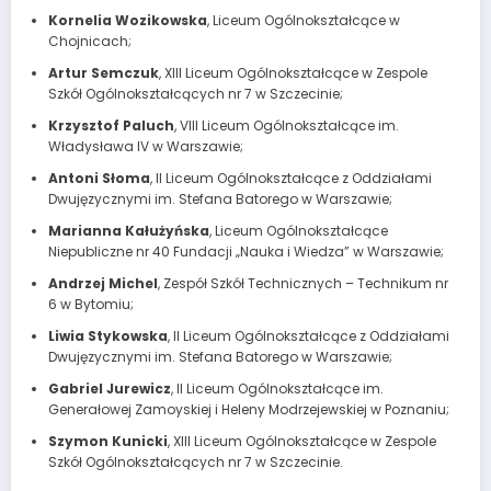
Kornelia Wozikowska
, Liceum Ogólnokształcące w
Chojnicach;
Artur Semczuk
, XIII Liceum Ogólnokształcące w Zespole
Szkół Ogólnokształcących nr 7 w Szczecinie;
Krzysztof Paluch
, VIII Liceum Ogólnokształcące im.
Władysława IV w Warszawie;
Antoni Słoma
, II Liceum Ogólnokształcące z Oddziałami
Dwujęzycznymi im. Stefana Batorego w Warszawie;
Marianna Kałużyńska
, Liceum Ogólnokształcące
Niepubliczne nr 40 Fundacji „Nauka i Wiedza” w Warszawie;
Andrzej Michel
, Zespół Szkół Technicznych – Technikum nr
6 w Bytomiu;
Liwia Stykowska
, II Liceum Ogólnokształcące z Oddziałami
Dwujęzycznymi im. Stefana Batorego w Warszawie;
Gabriel Jurewicz
, II Liceum Ogólnokształcące im.
Generałowej Zamoyskiej i Heleny Modrzejewskiej w Poznaniu;
Szymon Kunicki
, XIII Liceum Ogólnokształcące w Zespole
Szkół Ogólnokształcących nr 7 w Szczecinie.