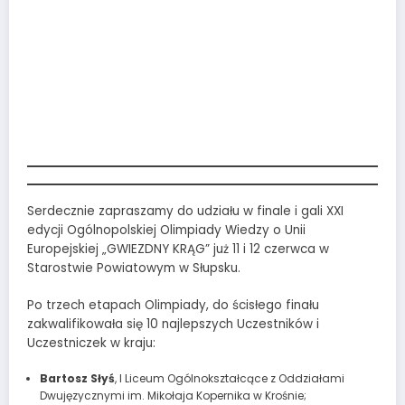
Finał Olimpiady
„GWIEZDNY KRĄG” po
raz 21. w Słupsku
Serdecznie zapraszamy do udziału w finale i gali XXI
edycji Ogólnopolskiej Olimpiady Wiedzy o Unii
Europejskiej „GWIEZDNY KRĄG” już 11 i 12 czerwca w
Starostwie Powiatowym w Słupsku.
Po trzech etapach Olimpiady, do ścisłego finału
zakwalifikowała się 10 najlepszych Uczestników i
Uczestniczek w kraju:
Bartosz Słyś
, I Liceum Ogólnokształcące z Oddziałami
Dwujęzycznymi im. Mikołaja Kopernika w Krośnie;