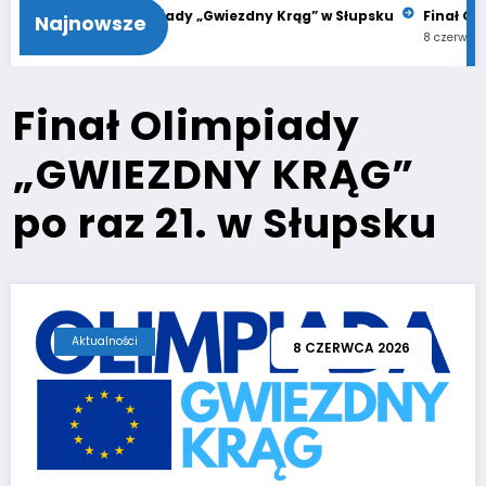
21. Finał Olimpiady „Gwiezdny Krąg” w Słupsku
Finał Olimpiady
Najnowsze
11 czerwca 2026
8 czerwca 2026
Finał Olimpiady
„GWIEZDNY KRĄG”
po raz 21. w Słupsku
Aktualności
8 CZERWCA 2026