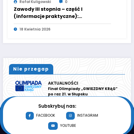
Rafał Kuligowski
0
Wyniki II etapu Olimpiady
11 Kwietnia 2026
Nie przegap
AKTUALNOŚCI
Finał Olimpiady „GWIEZDNY KRĄG”
po raz 21. w Słupsku
Subskrybuj nas:
FACEBOOK
INSTAGRAM
YOUTUBE