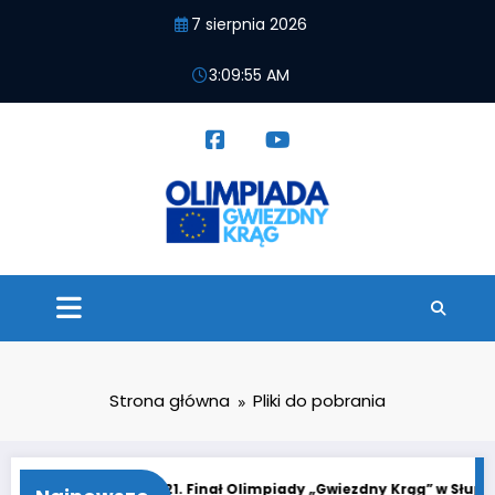
Przejdź
7 sierpnia 2026
do
treści
3:09:55 AM
Strona główna
Pliki do pobrania
„Gwiezdny Krąg”
21. Finał Olimpiady „Gwiezdny Krąg” w Słupsk