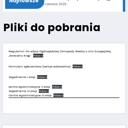
Najnowsze
11 czerwca 2026
Pliki do pobrania
Regulamin XXI edycji Ogólnopolskiej Olimpiady Wiedzy o Unii Europejskiej
„Gwiezdny Krąg”
Pobierz
Formularz zgłoszeniowy (wersja edytowalna)
Pobierz
Zagadnienia I etap
Pobierz
centra egzaminacyjne II etap
Pobierz
Zagadnienia III etap
Pobierz
Centra egzaminacyjne III etap
Pobierz