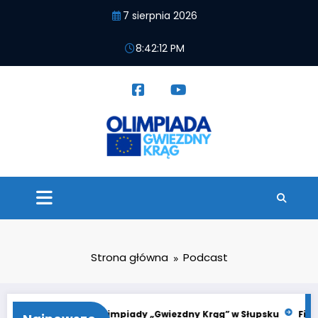
Przejdź
7 sierpnia 2026
do
treści
8:42:13 PM
Strona główna
Podcast
21. Finał Olimpiady „Gwiezdny Krąg” w Słupsku
Finał Olimpia