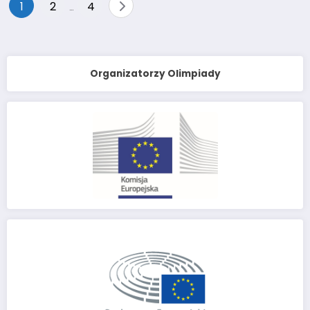
Stronicowanie
1
2
4
…
wpisów
Organizatorzy Olimpiady