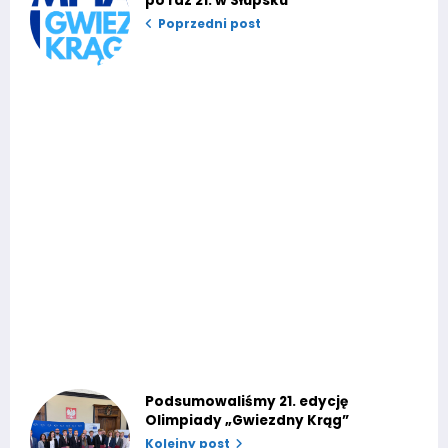
po raz 21. w Słupsku
Poprzedni post
Podsumowaliśmy 21. edycję
Olimpiady „Gwiezdny Krąg”
Kolejny post