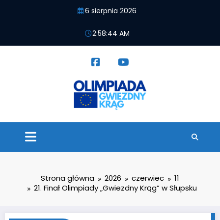
Przejdź
6 sierpnia 2026
do
treści
2:58:44 AM
Strona główna
2026
czerwiec
11
21. Finał Olimpiady „Gwiezdny Krąg” w Słupsku