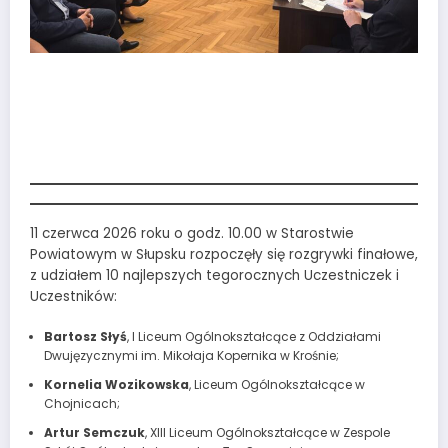
21. Finał Olimpiady
„Gwiezdny Krąg” w
Słupsku
11 czerwca 2026 roku o godz. 10.00 w Starostwie
Powiatowym w Słupsku rozpoczęły się rozgrywki finałowe,
z udziałem 10 najlepszych tegorocznych Uczestniczek i
Uczestników:
Bartosz Słyś
, I Liceum Ogólnokształcące z Oddziałami
Dwujęzycznymi im. Mikołaja Kopernika w Krośnie;
Kornelia Wozikowska
, Liceum Ogólnokształcące w
Chojnicach;
Artur Semczuk
, XIII Liceum Ogólnokształcące w Zespole