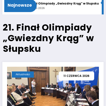
 Krąg”
21. Finał Olimpiady „Gwiezdny Krąg” w Słupsku
Finał
Najnowsze
11 czerwca 2026
8 czer
21. Finał Olimpiady
„Gwiezdny Krąg” w
Słupsku
Aktualności
11 CZERWCA 2026