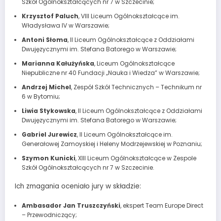
Szkół Ogólnokształcących nr 7 w Szczecinie;
Krzysztof Paluch
, VIII Liceum Ogólnokształcące im.
Władysława IV w Warszawie;
Antoni Słoma
, II Liceum Ogólnokształcące z Oddziałami
Dwujęzycznymi im. Stefana Batorego w Warszawie;
Marianna Kałużyńska
, Liceum Ogólnokształcące
Niepubliczne nr 40 Fundacji „Nauka i Wiedza” w Warszawie;
Andrzej Michel
, Zespół Szkół Technicznych – Technikum nr
6 w Bytomiu;
Liwia Stykowska
, II Liceum Ogólnokształcące z Oddziałami
Dwujęzycznymi im. Stefana Batorego w Warszawie;
Gabriel Jurewicz
, II Liceum Ogólnokształcące im.
Generałowej Zamoyskiej i Heleny Modrzejewskiej w Poznaniu;
Szymon Kunicki
, XIII Liceum Ogólnokształcące w Zespole
Szkół Ogólnokształcących nr 7 w Szczecinie.
Ich zmagania oceniało jury w składzie:
Ambasador Jan Truszczyński
, ekspert Team Europe Direct
– Przewodniczący;