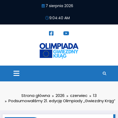
Przejdź
7 sierpnia 2026
do
treści
9:04:41 AM
Strona główna
2026
czerwiec
13
Podsumowaliśmy 21. edycję Olimpiady „Gwiezdny Krąg”