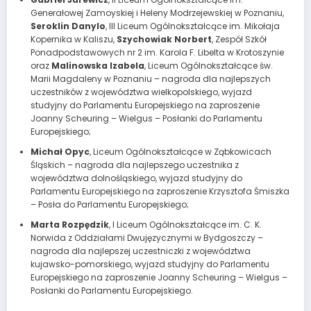
Generałowej Zamoyskiej i Heleny Modrzejewskiej w Poznaniu,
Seroklin Danylo
, III Liceum Ogólnokształcące im. Mikołaja
Kopernika w Kaliszu,
Szychowiak Norbert
, Zespół Szkół
Ponadpodstawowych nr 2 im. Karola F. Libelta w Krotoszynie
oraz
Malinowska Izabela
, Liceum Ogólnokształcące św.
Marii Magdaleny w Poznaniu – nagroda dla najlepszych
uczestników z województwa wielkopolskiego, wyjazd
studyjny do Parlamentu Europejskiego na zaproszenie
Joanny Scheuring – Wielgus – Posłanki do Parlamentu
Europejskiego;
Michał Opyc
, Liceum Ogólnokształcące w Ząbkowicach
Śląskich – nagroda dla najlepszego uczestnika z
województwa dolnośląskiego, wyjazd studyjny do
Parlamentu Europejskiego na zaproszenie Krzysztofa Śmiszka
– Posła do Parlamentu Europejskiego;
Marta Rozpędzik
, I Liceum Ogólnokształcące im. C. K.
Norwida z Oddziałami Dwujęzycznymi w Bydgoszczy –
nagroda dla najlepszej uczestniczki z województwa
kujawsko-pomorskiego, wyjazd studyjny do Parlamentu
Europejskiego na zaproszenie Joanny Scheuring – Wielgus –
Posłanki do Parlamentu Europejskiego.