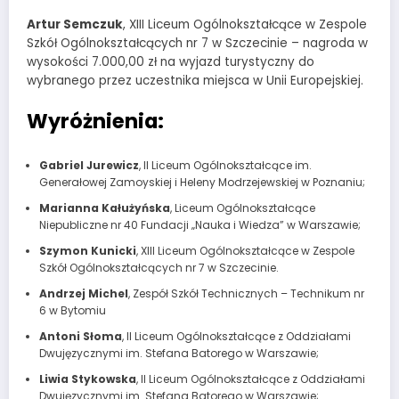
Artur Semczuk
, XIII Liceum Ogólnokształcące w Zespole
Szkół Ogólnokształcących nr 7 w Szczecinie – nagroda w
wysokości 7.000,00 zł na wyjazd turystyczny do
wybranego przez uczestnika miejsca w Unii Europejskiej.
Wyróżnienia:
Gabriel Jurewicz
, II Liceum Ogólnokształcące im.
Generałowej Zamoyskiej i Heleny Modrzejewskiej w Poznaniu;
Marianna Kałużyńska
, Liceum Ogólnokształcące
Niepubliczne nr 40 Fundacji „Nauka i Wiedza” w Warszawie;
Szymon Kunicki
, XIII Liceum Ogólnokształcące w Zespole
Szkół Ogólnokształcących nr 7 w Szczecinie.
Andrzej Michel
, Zespół Szkół Technicznych – Technikum nr
6 w Bytomiu
Antoni Słoma
, II Liceum Ogólnokształcące z Oddziałami
Dwujęzycznymi im. Stefana Batorego w Warszawie;
Liwia Stykowska
, II Liceum Ogólnokształcące z Oddziałami
Dwujęzycznymi im. Stefana Batorego w Warszawie;