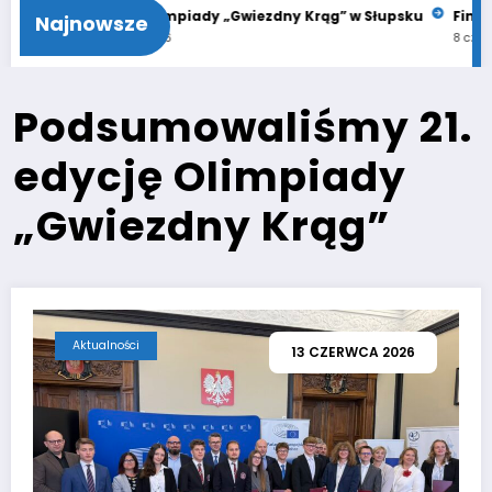
21. Finał Olimpiady „Gwiezdny Krąg” w Słupsku
Finał Olimp
Najnowsze
11 czerwca 2026
8 czerwca 202
Podsumowaliśmy 21.
edycję Olimpiady
„Gwiezdny Krąg”
Aktualności
13 CZERWCA 2026