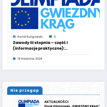
igowski
0
Rafał Kuligows
I stopnia – część I
Wyniki II et
je praktyczne):
11 Kwietnia 20
ZACJA
ia 2026
Nie przegap
AKTUALNOŚCI
Finał Olimpiady „GWIEZDNY KRĄG”