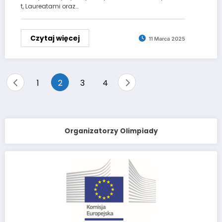
t, Laureatami oraz…
Czytaj więcej
11 Marca 2025
Stronicowanie
1
2
3
4
wpisów
Organizatorzy Olimpiady