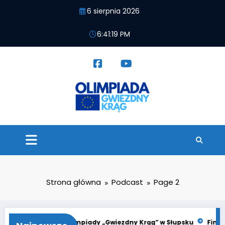
Przejdź
6 sierpnia 2026
do
treści
6:41:20 PM
Strona główna
Podcast
Page 2
21. Finał Olimpiady „Gwiezdny Krąg” w Słupsku
Finał Olimpiad