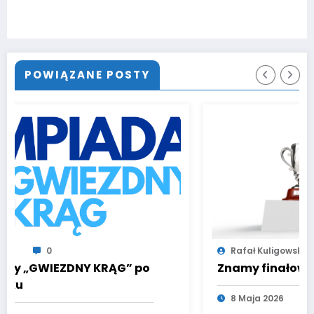
POWIĄZANE POSTY
Rafał Kuligowski
0
 po
Znamy finałową 10!
8 Maja 2026