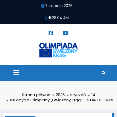
Przejdź
7 sierpnia 2026
do
treści
5:28:05 AM
Strona główna
2026
styczeń
14
XXI edycja Olimpiady „Gwiezdny Krąg” – STARTUJEMY!!