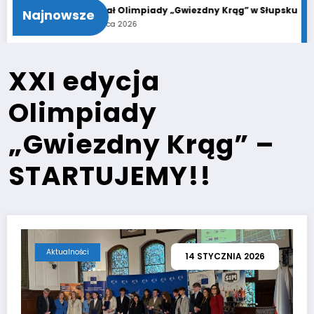
dny Krąg”
21. Finał Olimpiady „Gwiezdny Krąg” w Słupsku
Fi
Najnowsze
11 czerwca 2026
8 c
XXI edycja
Olimpiady
„Gwiezdny Krąg” –
STARTUJEMY!!
Aktualności
14 STYCZNIA 2026