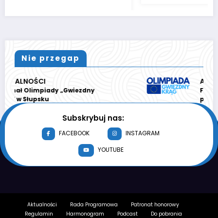
Nie przegap
AKTUALNOŚCI
Gwiezdny
Finał Olimpiady „GWIEZDN
po raz 21. w Słupsku
Subskrybuj nas:
FACEBOOK
INSTAGRAM
YOUTUBE
Aktualności
Rada Programowa
Patronat honorowy
Regulamin
Harmonogram
Podcast
Do pobrania