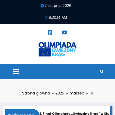
Przejdź
7 sierpnia 2026
do
treści
8:30:14 AM
Strona główna
2026
marzec
19
„Gwiezdny Krąg”
21. Finał Olimpiady „Gwiezdny Krąg” w Słupsku