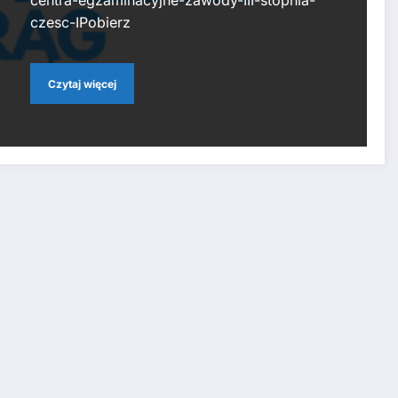
centra-egzaminacyjne-zawody-III-stopnia-
czesc-IPobierz
Czytaj więcej