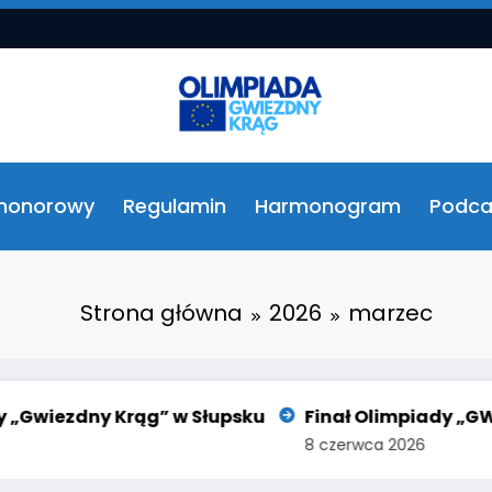
 honorowy
Regulamin
Harmonogram
Podca
Strona główna
2026
marzec
Gwiezdny Krąg” w Słupsku
Finał Olimpiady „GWIEZD
8 czerwca 2026