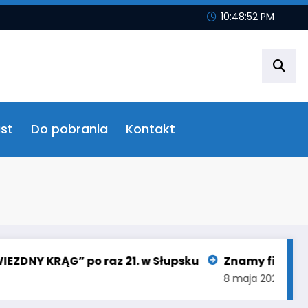
10:48:53 PM
st
Do pobrania
Kontakt
NY KRĄG” po raz 21. w Słupsku
Znamy finałową 10
8 maja 2026