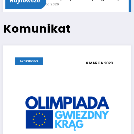
Najnowsze
11 czerwca 2026
8 
Komunikat
Aktualności
6 MARCA 2023