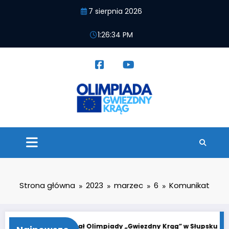
Przejdź
7 sierpnia 2026
do
treści
1:26:34 PM
Strona główna
2023
marzec
6
Komunikat
zdny Krąg”
21. Finał Olimpiady „Gwiezdny Krąg” w Słupsku
F