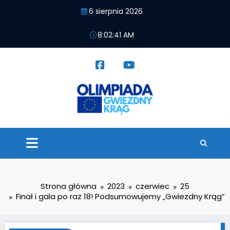
Przejdź
6 sierpnia 2026
do
treści
8:02:42 AM
Strona główna
2023
czerwiec
25
Finał i gala po raz 18! Podsumowujemy „Gwiezdny Krąg”