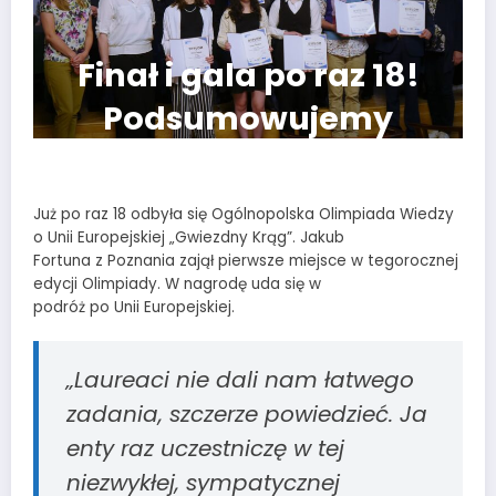
Finał i gala po raz 18!
Podsumowujemy
„Gwiezdny Krąg”
Już po raz 18 odbyła się Ogólnopolska Olimpiada Wiedzy
o Unii Europejskiej „Gwiezdny Krąg”. Jakub
Fortuna z Poznania zajął pierwsze miejsce w tegorocznej
edycji Olimpiady. W nagrodę uda się w
podróż po Unii Europejskiej.
„Laureaci nie dali nam łatwego
zadania, szczerze powiedzieć. Ja
enty raz uczestniczę w tej
niezwykłej, sympatycznej