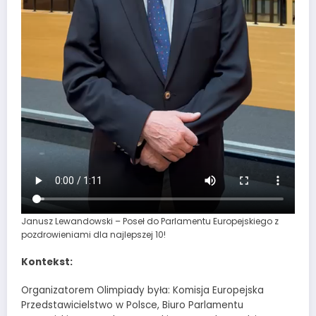
Janusz Lewandowski – Poseł do Parlamentu Europejskiego z
pozdrowieniami dla najlepszej 10!
Kontekst:
Organizatorem Olimpiady była: Komisja Europejska
Przedstawicielstwo w Polsce, Biuro Parlamentu