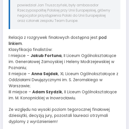
powiedział Jan Truszczyński, były ambasador
Rzeczypospolitej Polskiej przy Unii Europejskiej, główny
negocjator przystąpienia Polski do Unii Europejskiej
oraz członek zespołu Team Europe.
Relacja z rozgrywek finałowych dostępna jest
pod
linkiem
.
Klasyfikacja finalistów:
I miejsce –
Jakub Fortuna
, II Liceum Ogólnokształcące
im. Generałowej Zamoyskiej i Heleny Modrzejewskiej w
Poznaniu;
II miejsce –
Anna Sajdak
, XL Liceum Ogólnokształcące z
Oddziałami Dwujęzycznymi im. S. Żeromskiego w
Warszawie;
III miejsce –
Adam Szydzik
, II Liceum Ogólnokształcące
im. M. Konopnickiej w Inowrocławiu.
Ze względu na wysoki poziom tegorocznej finałowej
dziesiątki, decyzją jury, pozostali laureaci otrzymali
dyplomy z wyróżnieniem!