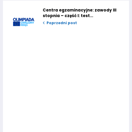
Centra egzaminacyjne: zawody III
stopnia – część I: test
[AKTUALIZACJA]
Poprzedni post