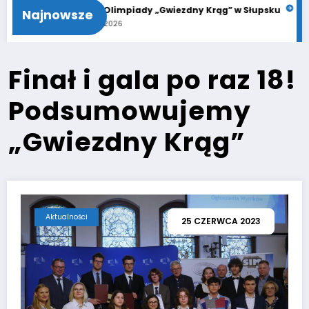
ąg”
21. Finał Olimpiady „Gwiezdny Krąg” w Słupsku
Finał Ol
Najnowsze
11 czerwca 2026
8 czerwca
Finał i gala po raz 18!
Podsumowujemy
„Gwiezdny Krąg”
Aktualności
25 CZERWCA 2023