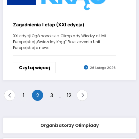
Zagadnienia I etap (XXI edycja)
XXI edycji Ogólnopolskiej Olimpiady Wiedzy o Unii
Europejskiej „Gwiezdny Krąg” Rozszerzenia Unii
Europejskiej o nowe…
Czytaj więcej
26 Lutego 2026
Stronicowanie
1
2
3
12
…
wpisów
Organizatorzy Olimpiady