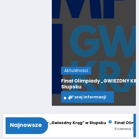
Aktualności
Finał Olimpiady „GWIEZDNY KRĄG” po raz 21. w
Słupsku
Więcej informacji
mpiady „Gwiezdny Krąg” w Słupsku
Finał Olimpiady „GWIEZDNY KR
Najnowsze
8 czerwca 2026